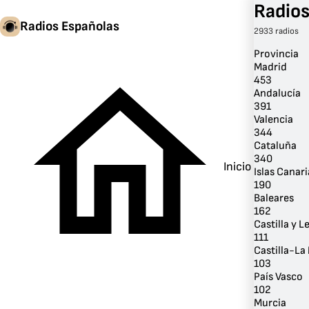
Radios
Radios Españolas
2933 radios
Provincia
Madrid
453
Andalucía
391
Valencia
344
Cataluña
340
Inicio
Islas Canari
190
Baleares
162
Castilla y L
111
Castilla-L
103
País Vasco
102
Murcia