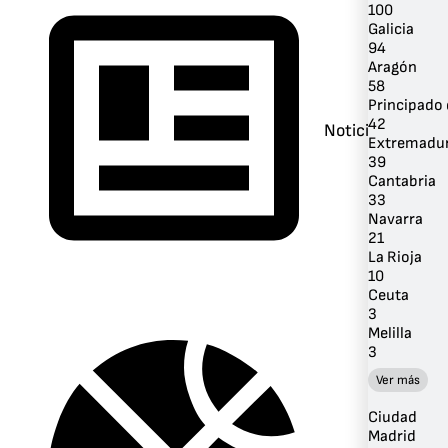
100
Galicia
94
Aragón
58
Principado 
42
Noticias
Extremadu
39
Cantabria
33
Navarra
21
La Rioja
10
Ceuta
3
Melilla
3
Ver más
Ciudad
Madrid