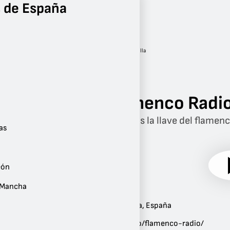
 de España
Radio
Andalucía
Sevilla
Flamenco Radi
Tenemos la llave del flamenc
as
eón
a Mancha
Ubicación:
Sevilla
,
Andalucía
,
España
Sitio web:
canalsur.es/radio/flamenco-radio/