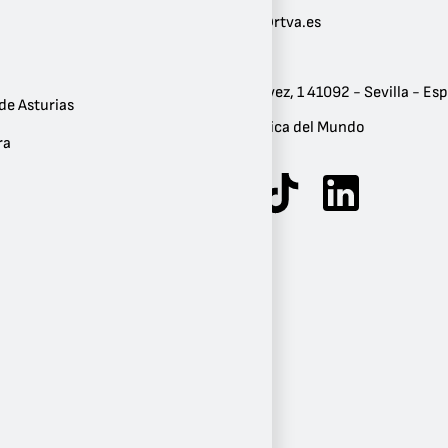
Correo:
flamencoradio@rtva.es
Teléfono:
+34 955 5 46 00
Dirección:
Calle José de Gálvez, 1 41092 - Sevilla - Es
de Asturias
Géneros:
Folk
,
Local
,
Música del Mundo
ra