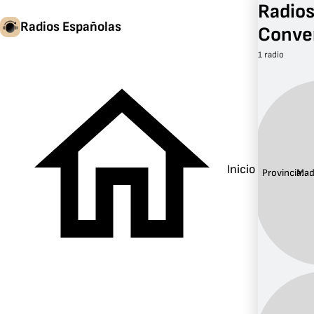
Radios
Radios Españolas
Conve
1 radio
Inicio
Provincia:
Mad