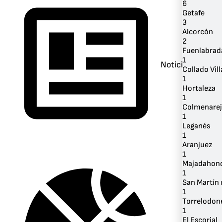
6
Getafe
3
Alcorcón
2
Fuenlabrad
1
Noticias
Collado Vill
1
Hortaleza
1
Colmenare
1
Leganés
1
Aranjuez
1
Majadahon
1
San Martín 
1
Torrelodon
1
El Escorial