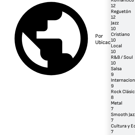
Romántico
12
Reguetón
12
Jazz
10
Cristiano
Por
10
Ubicación
Local
10
R&B / Soul
10
Salsa
9
Internacion
9
Rock Clási
8
Metal
7
Smooth Jaz
7
Cultura y 
7