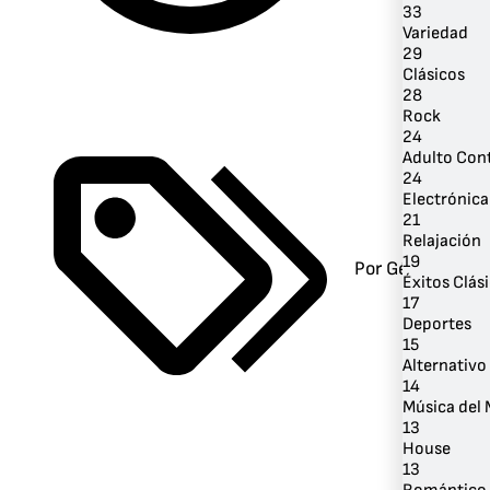
33
Variedad
29
Clásicos
28
Rock
24
Adulto Co
24
Electrónica
21
Relajación
19
Por Género
Éxitos Clás
17
Deportes
15
Alternativo 
14
Música del
13
House
13