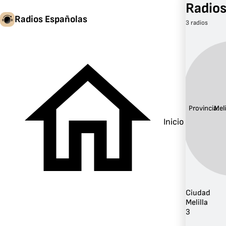
Radios
Radios Españolas
3 radios
Provincia:
Meli
Inicio
Ciudad
Melilla
3