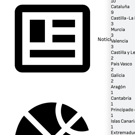
10
Cataluña
9
Castilla-L
3
Murcia
3
Noticias
Valencia
3
Castilla y L
2
País Vasco
2
Galicia
2
Aragón
1
Cantabria
1
Principado 
1
Islas Canari
1
Extremadu