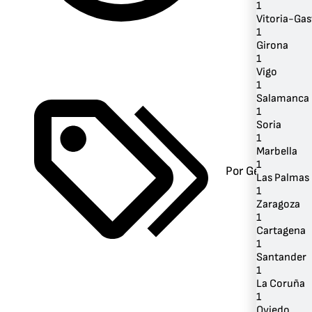
1
Vitoria-Gas
1
Girona
1
Vigo
1
Salamanca
1
Soria
1
Marbella
1
Por Género
Las Palmas 
1
Zaragoza
1
Cartagena
1
Santander
1
La Coruña
1
Oviedo