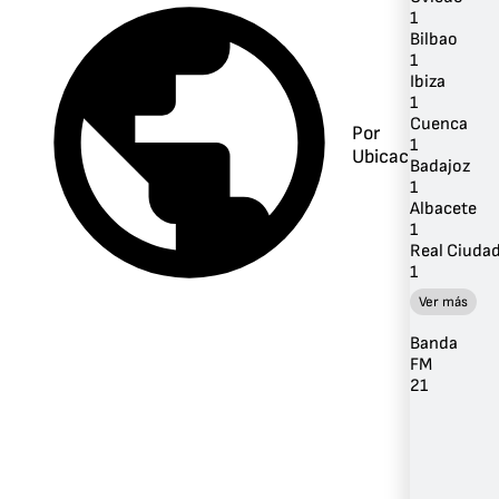
1
Bilbao
1
Ibiza
1
Cuenca
Por
1
Ubicación
Badajoz
1
Albacete
1
Real Ciuda
1
Ver más
Banda
FM
21