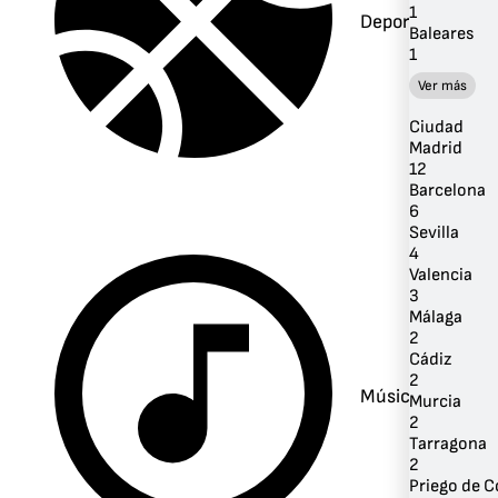
1
Deportes
Baleares
1
Ver más
Ciudad
Madrid
12
Barcelona
6
Sevilla
4
Valencia
3
Málaga
2
Cádiz
2
Música
Murcia
2
Tarragona
2
Priego de 