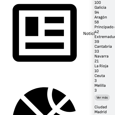
100
Galicia
94
Aragón
58
Principado 
42
Noticias
Extremadu
39
Cantabria
33
Navarra
21
La Rioja
10
Ceuta
3
Melilla
3
Ver más
Ciudad
Madrid