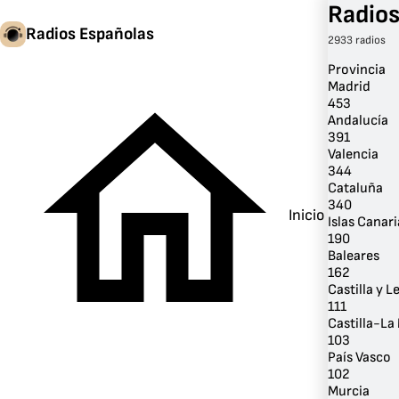
Radios
Radios Españolas
2933 radios
Provincia
Madrid
453
Andalucía
391
Valencia
344
Cataluña
340
Inicio
Islas Canari
190
Baleares
162
Castilla y L
111
Castilla-L
103
País Vasco
102
Murcia