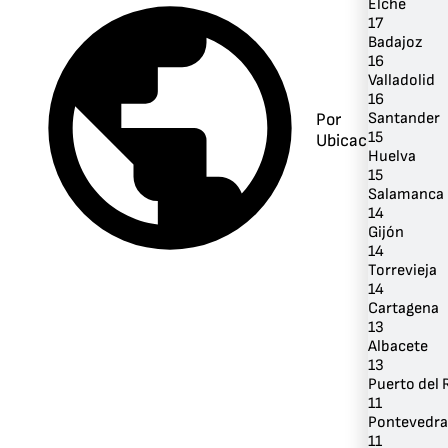
Elche
17
Badajoz
16
Valladolid
16
Santander
Por
15
Ubicación
Huelva
15
Salamanca
14
Gijón
14
Torrevieja
14
Cartagena
13
Albacete
13
Puerto del 
11
Pontevedra
11