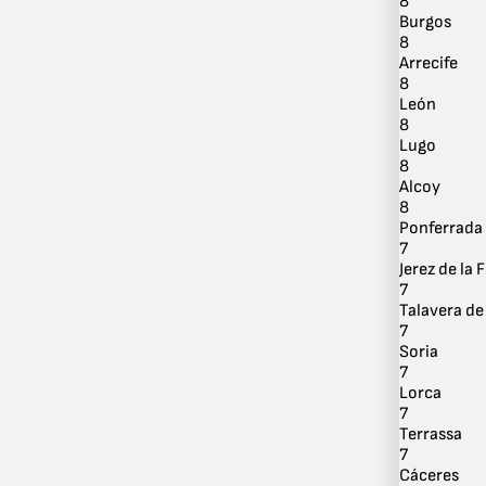
8
Burgos
8
Arrecife
8
León
8
Lugo
8
Alcoy
8
Ponferrada
7
Jerez de la 
7
Talavera de
7
Soria
7
Lorca
7
Terrassa
7
Cáceres