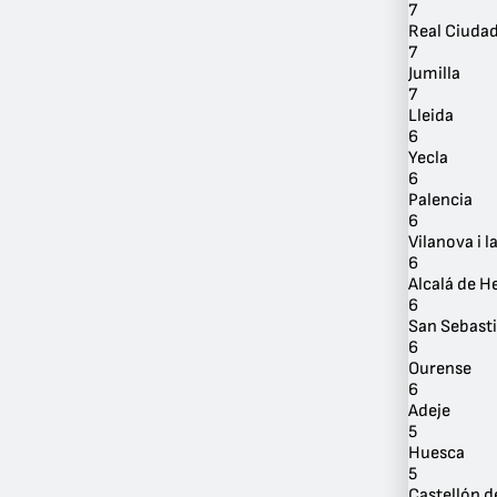
7
Real Ciuda
7
Jumilla
7
Lleida
6
Yecla
6
Palencia
6
Vilanova i l
6
Alcalá de H
6
San Sebast
6
Ourense
6
Adeje
5
Huesca
5
Castellón d