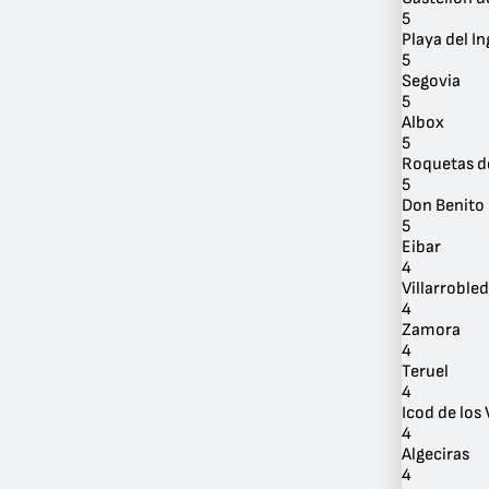
5
Playa del In
5
Segovia
5
Albox
5
Roquetas d
5
Don Benito
5
Eibar
4
Villarroble
4
Zamora
4
Teruel
4
Icod de los
4
Algeciras
4