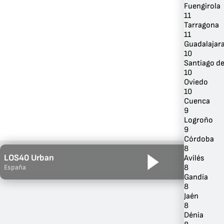
Fuengirola
11
Tarragona
11
Guadalajar
10
Santiago d
10
Oviedo
10
Cuenca
9
Logroño
9
Córdoba
8
LOS40 Urban
Avilés
8
España
Gandía
8
Jaén
8
Dénia