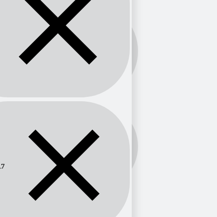
Banda:
FM
Frecuencia:
98.7
.7
Provincia
Valencia