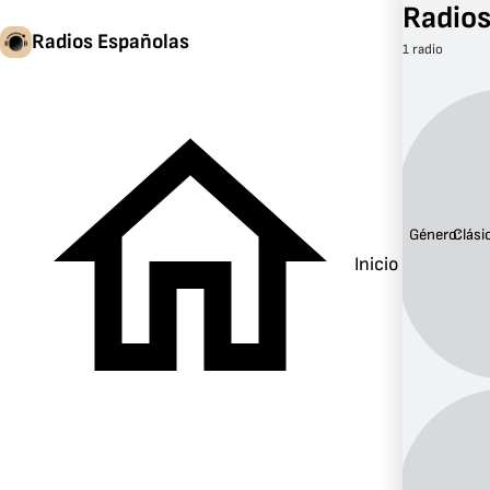
Radios
Radios Españolas
1 radio
Género:
Clási
Inicio