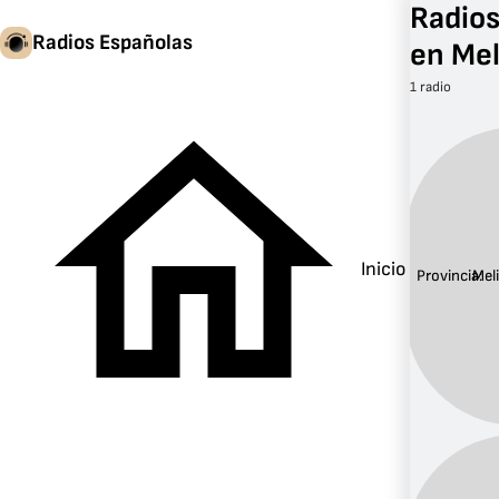
Radio
Radios Españolas
en Mel
1 radio
Inicio
Provincia:
Meli