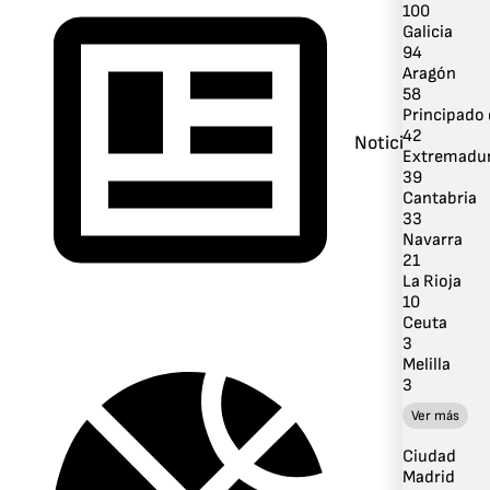
100
Galicia
94
Aragón
58
Principado 
42
Noticias
Extremadu
39
Cantabria
33
Navarra
21
La Rioja
10
Ceuta
3
Melilla
3
Ver más
Ciudad
Madrid