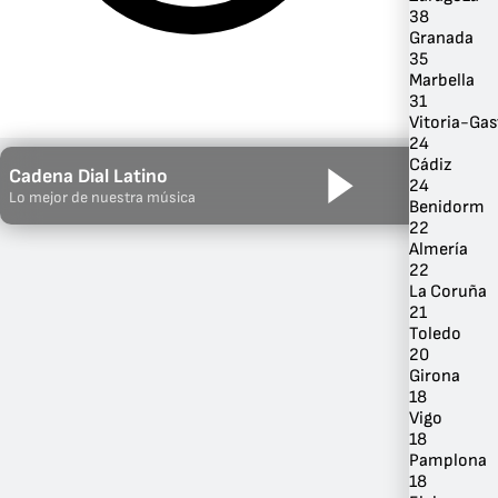
38
Granada
35
Marbella
31
Vitoria-Gas
24
Cádiz
Cadena Dial Latino
24
Lo mejor de nuestra música
Benidorm
22
Almería
22
Por Género
La Coruña
21
Toledo
20
Girona
18
Vigo
18
Pamplona
18