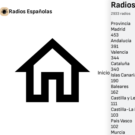
Radios
Radios Españolas
2933 radios
Provincia
Madrid
453
Andalucía
391
Valencia
344
Cataluña
340
Inicio
Islas Canari
190
Baleares
162
Castilla y L
111
Castilla-L
103
País Vasco
102
Murcia