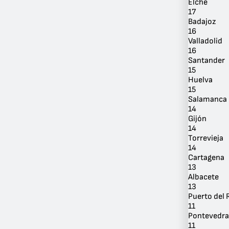
Elche
17
Badajoz
16
Valladolid
16
Santander
Por
15
Ubicación
Huelva
15
Salamanca
14
Gijón
14
Torrevieja
14
Cartagena
13
Albacete
13
Puerto del 
11
Pontevedra
11