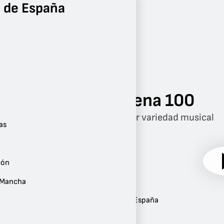
 de España
Radio
Madrid
Madrid
Cadena 100
La mejor variedad musical
as
eón
a Mancha
Ubicación:
Madrid
,
Madrid
,
España
Sitio web:
cadena100.es