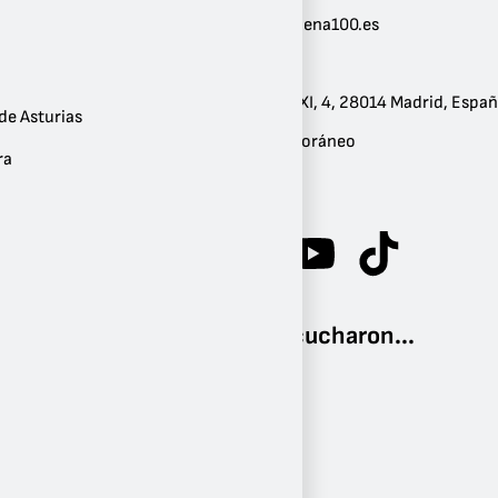
Correo:
cadena100@cadena100.es
Teléfono:
+34900444100
Dirección:
Calle de Alfonso XI, 4, 28014 Madrid, Espa
de Asturias
Géneros:
Adulto Contemporáneo
ra
Frecuencia:
FM 99.5
Otros también escucharon...
Cadena COPE
FM 106.3 - Madrid
Cadena Dial