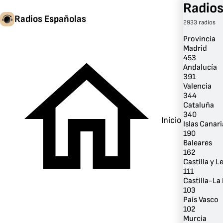
Radios
Radios Españolas
2933 radios
Provincia
Madrid
453
Andalucía
391
Valencia
344
Cataluña
340
Inicio
Islas Canari
190
Baleares
162
Castilla y L
111
Castilla-L
103
País Vasco
102
Murcia