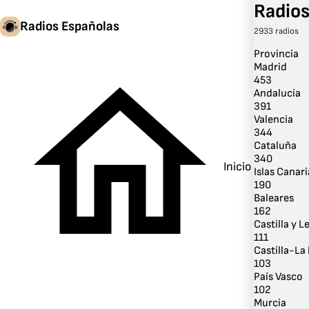
Radios
Radios Españolas
2933 radios
Provincia
Madrid
453
Andalucía
391
Valencia
344
Cataluña
340
Inicio
Islas Canari
190
Baleares
162
Castilla y L
111
Castilla-L
103
País Vasco
102
Murcia