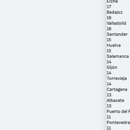
Elche
17
Badajoz
16
Valladolid
16
Santander
Por
15
Ubicación
Huelva
15
Salamanca
14
Gijón
14
Torrevieja
14
Cartagena
13
Albacete
13
Puerto del 
11
Pontevedra
11