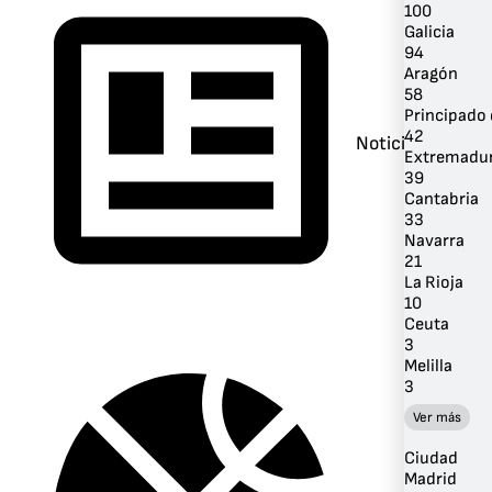
100
Galicia
94
Aragón
58
Principado 
42
Noticias
Extremadu
39
Cantabria
33
Navarra
21
La Rioja
10
Ceuta
3
Melilla
3
Ver más
Ciudad
Madrid