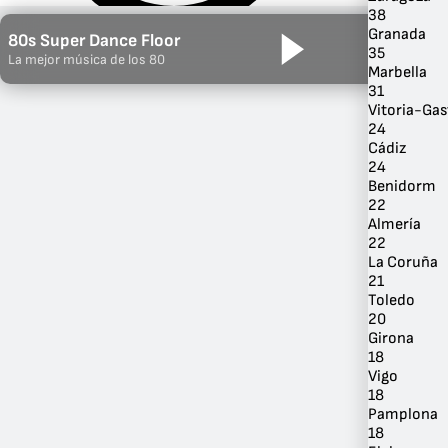
38
Granada
80s Super Dance Floor
35
La mejor música de los 80
Marbella
31
Vitoria-Gas
24
Cádiz
24
Benidorm
22
Almería
22
Por Género
La Coruña
21
Toledo
20
Girona
18
Vigo
18
Pamplona
18