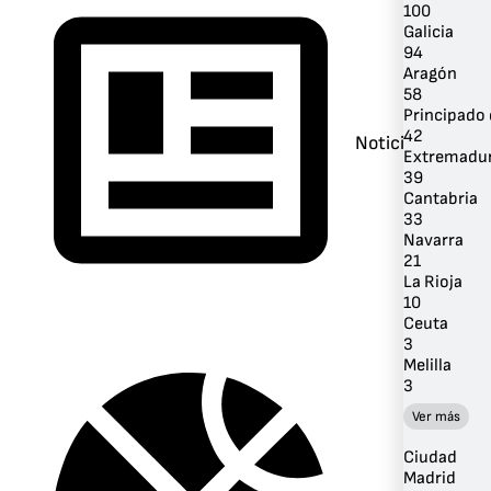
100
Galicia
94
Aragón
58
Principado 
42
Noticias
Extremadu
39
Cantabria
33
Navarra
21
La Rioja
10
Ceuta
3
Melilla
3
Ver más
Ciudad
Madrid