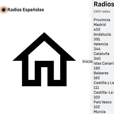
Radios
Radios Españolas
2933 radios
Provincia
Madrid
453
Andalucía
391
Valencia
344
Cataluña
340
Inicio
Islas Canari
190
Baleares
162
Castilla y L
111
Castilla-L
103
País Vasco
102
Murcia