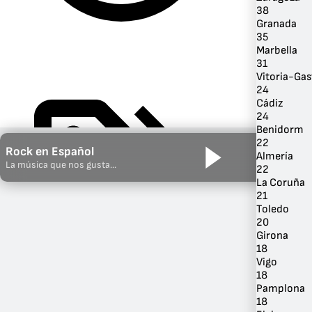
38
Granada
35
Marbella
31
Vitoria-Gas
24
Cádiz
24
Benidorm
22
Rock en Español
Almería
La música que nos gusta...
22
Por Género
La Coruña
21
Toledo
20
Girona
18
Vigo
18
Pamplona
18