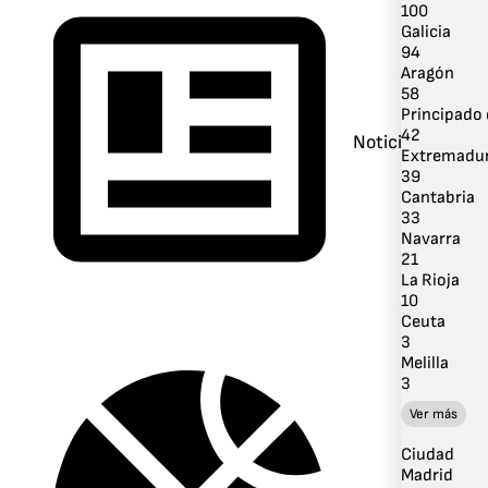
100
Galicia
94
Aragón
58
Principado 
42
Noticias
Extremadu
39
Cantabria
33
Navarra
21
La Rioja
10
Ceuta
3
Melilla
3
Ver más
Ciudad
Madrid