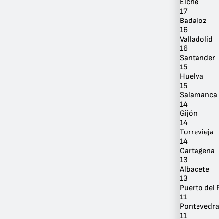
Elche
17
Badajoz
16
Valladolid
16
Santander
Por
15
Ubicación
Huelva
15
Salamanca
14
Gijón
14
Torrevieja
14
Cartagena
13
Albacete
13
Puerto del 
11
Pontevedra
11