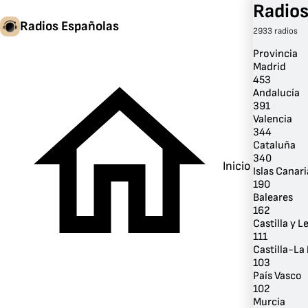
Radios
Radios Españolas
2933 radios
Provincia
Madrid
453
Andalucía
391
Valencia
344
Cataluña
340
Inicio
Islas Canari
190
Baleares
162
Castilla y L
111
Castilla-L
103
País Vasco
102
Murcia