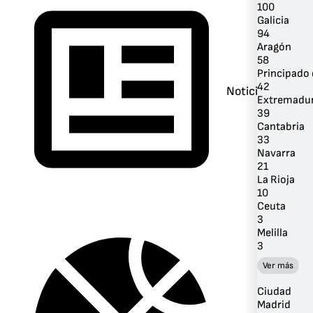
100
Galicia
94
Aragón
58
Principado 
42
Noticias
Extremadu
39
Cantabria
33
Navarra
21
La Rioja
10
Ceuta
3
Melilla
3
Ver más
Ciudad
Madrid