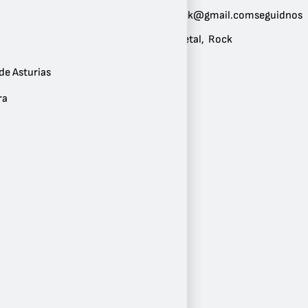
Correo:
murallametalrock@gmail.comseguidnos
Géneros:
Rock Clásico
,
Metal
,
Rock
de Asturias
ra