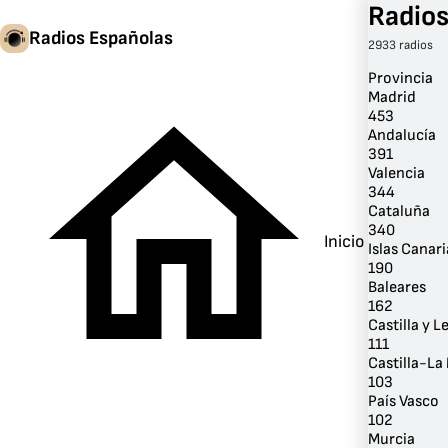
Radios
Radios Españolas
2933 radios
Provincia
Madrid
453
Andalucía
391
Valencia
344
Cataluña
340
Inicio
Islas Canari
190
Baleares
162
Castilla y L
111
Castilla-L
103
País Vasco
102
Murcia