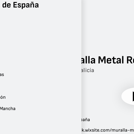
 de España
Radio
Galicia
Lugo
Muralla Metal 
Lugo, Galicia
as
eón
a Mancha
Ubicación:
Lugo
,
Galicia
,
España
Sitio web:
murallametalrock.wixsite.com/muralla-m