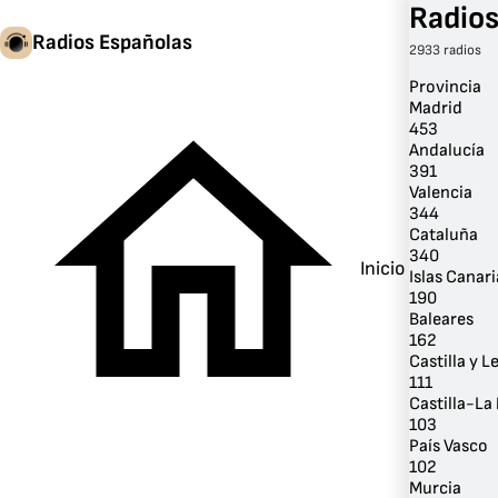
Radios
Radios Españolas
2933 radios
Provincia
Madrid
453
Andalucía
391
Valencia
344
Cataluña
340
Inicio
Islas Canari
190
Baleares
162
Castilla y L
111
Castilla-L
103
País Vasco
102
Murcia