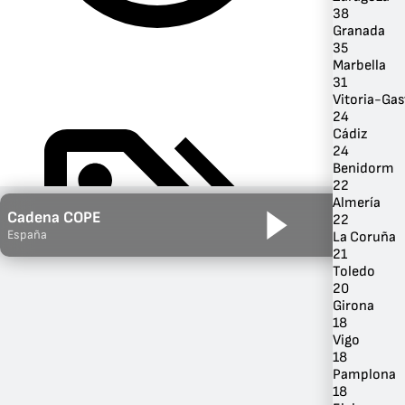
38
Granada
35
Marbella
31
Vitoria-Gas
24
Cádiz
24
Benidorm
22
Almería
Cadena COPE
22
Por Género
España
La Coruña
21
Toledo
20
Girona
18
Vigo
18
Pamplona
18