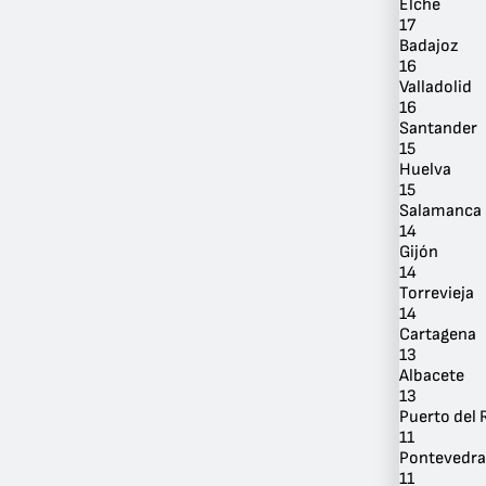
Elche
17
Badajoz
16
Valladolid
16
Santander
Por
15
Ubicación
Huelva
15
Salamanca
14
Gijón
14
Torrevieja
14
Cartagena
13
Albacete
13
Puerto del 
11
Pontevedra
11