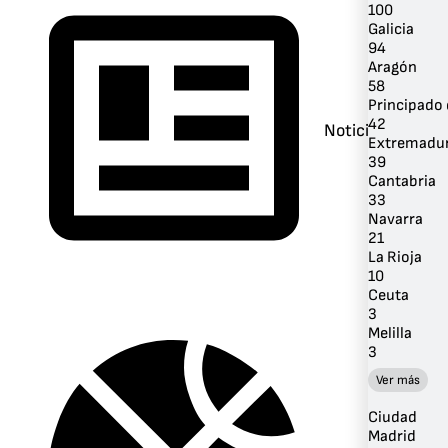
100
Galicia
94
Aragón
58
Principado 
42
Noticias
Extremadu
39
Cantabria
33
Navarra
21
La Rioja
10
Ceuta
3
Melilla
3
Ver más
Ciudad
Madrid