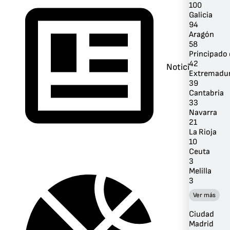
100
Galicia
94
Aragón
58
Principado 
42
Noticias
Extremadu
39
Cantabria
33
Navarra
21
La Rioja
10
Ceuta
3
Melilla
3
Ver más
Ciudad
Madrid