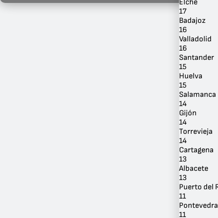
Elche
17
Badajoz
16
Valladolid
16
Santander
Por
15
Ubicación
Huelva
15
Salamanca
14
Gijón
14
Torrevieja
14
Cartagena
13
Albacete
13
Puerto del 
11
Pontevedra
11