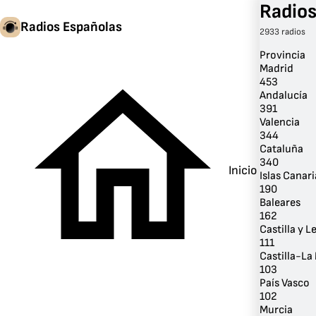
Radios
Radios Españolas
2933 radios
Provincia
Madrid
453
Andalucía
391
Valencia
344
Cataluña
340
Inicio
Islas Canari
190
Baleares
162
Castilla y L
111
Castilla-L
103
País Vasco
102
Murcia