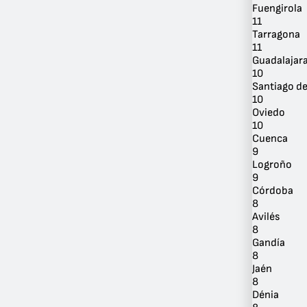
Fuengirola
11
Tarragona
11
Guadalajar
10
Santiago d
10
Oviedo
10
Cuenca
9
Logroño
9
Córdoba
8
Avilés
8
Gandía
8
Jaén
8
Dénia