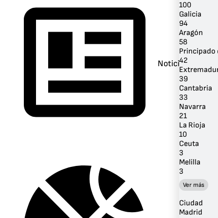
100
Galicia
94
Aragón
58
Principado 
42
Noticias
Extremadu
39
Cantabria
33
Navarra
21
La Rioja
10
Ceuta
3
Melilla
3
Ver más
Ciudad
Madrid