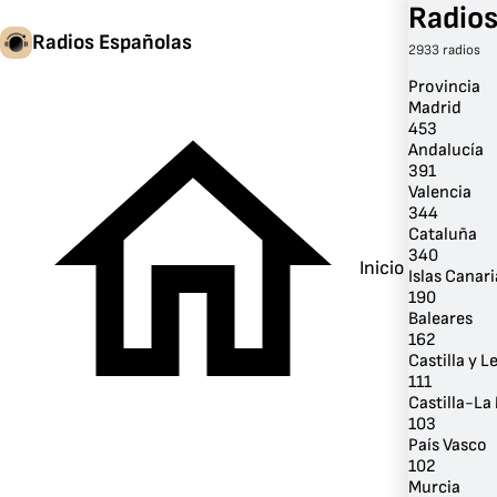
Radios
Radios Españolas
2933 radios
Provincia
Madrid
453
Andalucía
391
Valencia
344
Cataluña
340
Inicio
Islas Canari
190
Baleares
162
Castilla y L
111
Castilla-L
103
País Vasco
102
Murcia