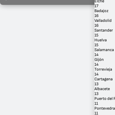
Elche
17
Badajoz
16
Valladolid
16
Santander
Por
15
Ubicación
Huelva
15
Salamanca
14
Gijón
14
Torrevieja
14
Cartagena
13
Albacete
13
Puerto del 
11
Pontevedra
11