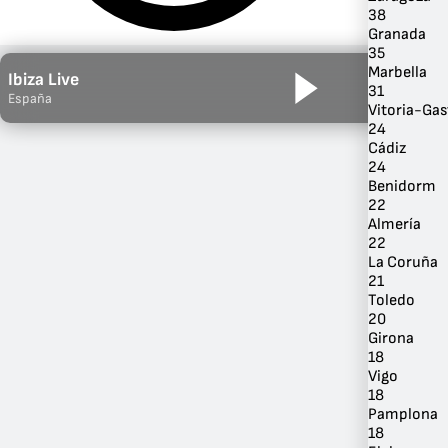
38
Granada
35
Marbella
Ibiza Live
31
España
Vitoria-Gas
24
Cádiz
24
Benidorm
22
Almería
22
Por Género
La Coruña
21
Toledo
20
Girona
18
Vigo
18
Pamplona
18