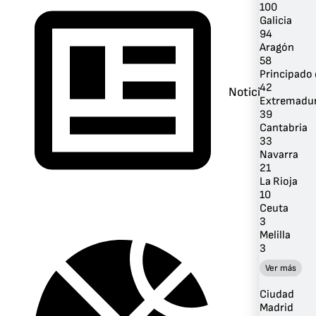
100
Galicia
94
Aragón
58
Principado 
42
Noticias
Extremadu
39
Cantabria
33
Navarra
21
La Rioja
10
Ceuta
3
Melilla
3
Ver más
Ciudad
Madrid