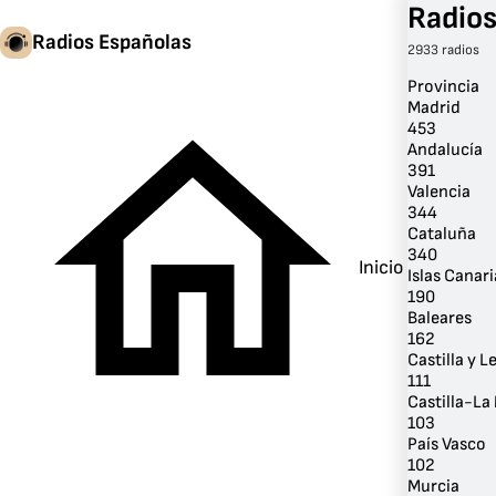
Radios
Radios Españolas
2933 radios
Provincia
Madrid
453
Andalucía
391
Valencia
344
Cataluña
340
Inicio
Islas Canari
190
Baleares
162
Castilla y L
111
Castilla-L
103
País Vasco
102
Murcia