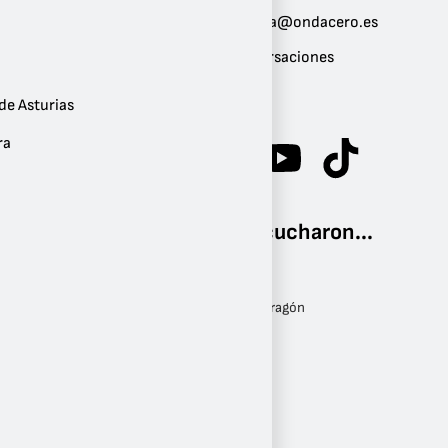
Correo:
noticias.zaragoza@ondacero.es
Géneros:
Noticias
,
Conversaciones
Frecuencia:
FM 99.4
de Asturias
ra
Otros también escucharon...
Cadena COPE
FM 97.5 - Zaragoza, Aragón
EsRadio
FM 99.1 - Madrid