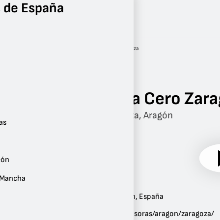
 de España
Radio
Aragón
Zaragoza
Onda Cero Zar
Zaragoza, Aragón
as
eón
a Mancha
Ubicación:
Zaragoza
,
Aragón
,
España
Sitio web:
ondacero.es/emisoras/aragon/zaragoza/