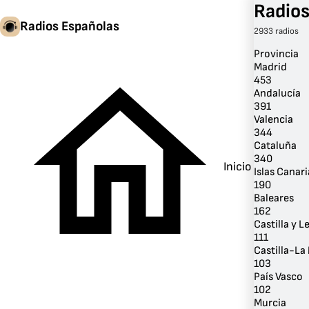
Radios
Radios Españolas
2933 radios
Provincia
Madrid
453
Andalucía
391
Valencia
344
Cataluña
340
Inicio
Islas Canari
190
Baleares
162
Castilla y L
111
Castilla-L
103
País Vasco
102
Murcia