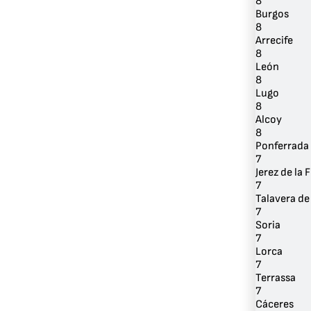
8
Burgos
8
Arrecife
8
León
8
Lugo
8
Alcoy
8
Ponferrada
7
Jerez de la 
7
Talavera de
7
Soria
7
Lorca
7
Terrassa
7
Cáceres