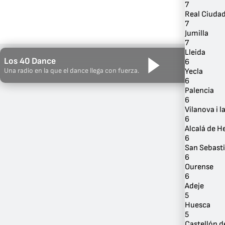
7
Real Ciuda
7
Jumilla
7
Lleida
Los 40 Dance
6
Una radio en la que el dance llega con fuerza.
Yecla
6
Palencia
6
Vilanova i l
6
Alcalá de H
6
San Sebast
6
Ourense
6
Adeje
5
Huesca
5
Castellón d