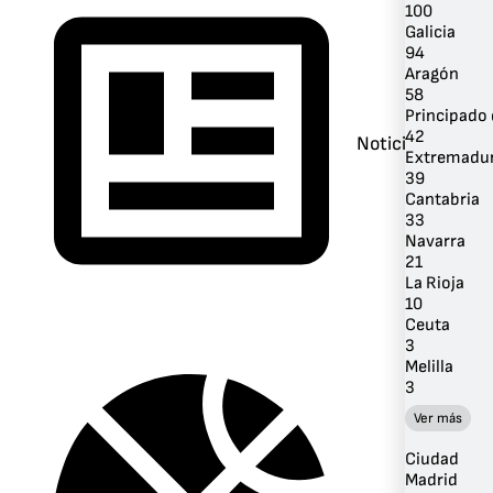
100
Galicia
94
Aragón
58
Principado 
42
Noticias
Extremadu
39
Cantabria
33
Navarra
21
La Rioja
10
Ceuta
3
Melilla
3
Ver más
Ciudad
Madrid