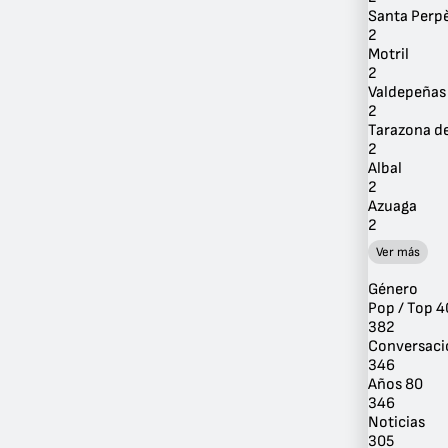
Santa Perp
2
Motril
2
Valdepeñas
2
Tarazona d
2
Albal
2
Azuaga
2
Ver más
Género
Pop / Top 4
382
Conversaci
346
Años 80
346
Noticias
305