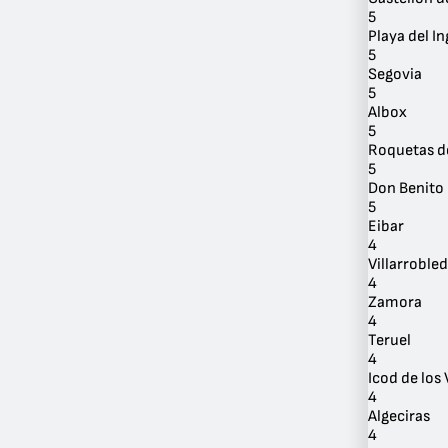
5
Playa del In
5
Segovia
5
Albox
5
Roquetas d
5
Don Benito
5
Eibar
4
Villarroble
4
Zamora
4
Teruel
4
Icod de los
4
Algeciras
4