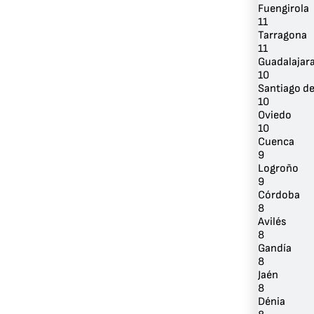
Fuengirola
11
Tarragona
11
Guadalajar
10
Santiago d
10
Oviedo
10
Cuenca
9
Logroño
9
Córdoba
8
Avilés
8
Gandía
8
Jaén
8
Dénia