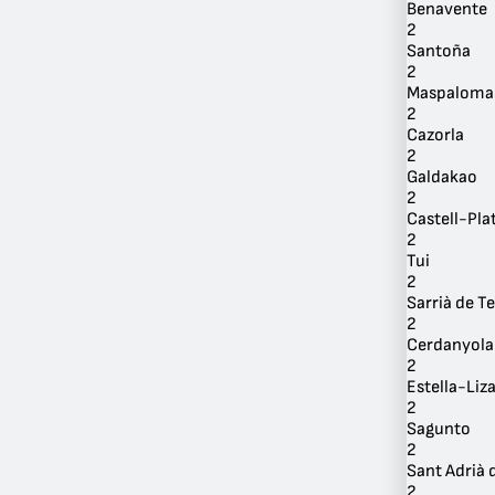
Benavente
2
Santoña
2
Maspaloma
2
Cazorla
2
Galdakao
2
Castell-Plat
2
Tui
2
Sarrià de Te
2
Cerdanyola 
2
Estella-Liz
2
Sagunto
2
Sant Adrià 
2