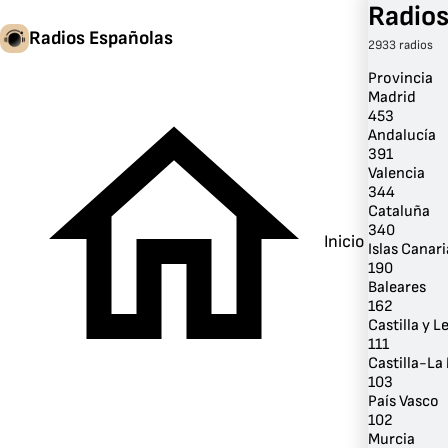
Radios
Radios Españolas
2933 radios
Provincia
Madrid
453
Andalucía
391
Valencia
344
Cataluña
340
Inicio
Islas Canari
190
Baleares
162
Castilla y L
111
Castilla-L
103
País Vasco
102
Murcia