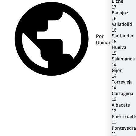
Elche
17
Badajoz
16
Valladolid
16
Santander
Por
15
Ubicación
Huelva
15
Salamanca
14
Gijón
14
Torrevieja
14
Cartagena
13
Albacete
13
Puerto del 
11
Pontevedra
11